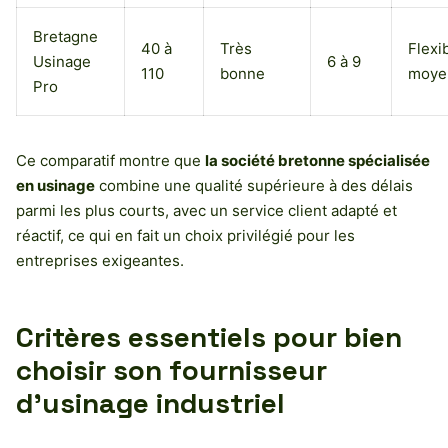
Bretagne
40 à
Très
Flexib
Usinage
6 à 9
110
bonne
moye
Pro
Ce comparatif montre que
la société bretonne spécialisée
en usinage
combine une qualité supérieure à des délais
parmi les plus courts, avec un service client adapté et
réactif, ce qui en fait un choix privilégié pour les
entreprises exigeantes.
Critères essentiels pour bien
choisir son fournisseur
d’usinage industriel