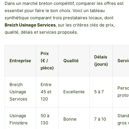
Dans un marché breton compétitif, comparer les offres est
essentiel pour faire le bon choix. Voici un tableau
synthétique comparant trois prestataires locaux, dont
Breizh Usinage Services
, sur les critères clés de prix,
qualité, délais et services proposés.
Prix
Délais
Entreprise
(€ /
Qualité
Servi
(jours)
pièce)
Breizh
Entre
Perso
Usinage
45 et
Excellente
5 à 7
proto
Services
120
Usinage
50 à
Stand
Bonne
7 à 10
Finistère
130
gros 